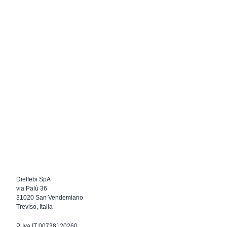
Dieffebi SpA
via Palù 36
31020 San Vendemiano
Treviso, Italia
P. Iva IT 00738120260