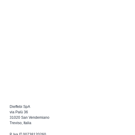
Dieffebi SpA
via Palù 36
31020 San Vendemiano
Treviso, Italia
P. Iva IT 00738120260