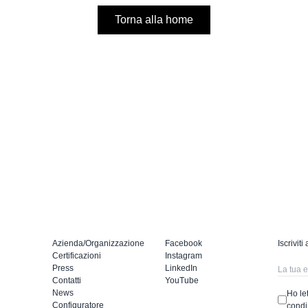
Torna alla home
Azienda/Organizzazione
Facebook
Iscriviti
Certificazioni
Instagram
Press
LinkedIn
Contatti
YouTube
News
Ho let
Configuratore
condi