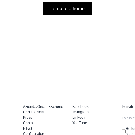
Torna alla home
Azienda/Organizzazione
Facebook
Iscriviti
Certificazioni
Instagram
Press
LinkedIn
Contatti
YouTube
News
Ho let
Configuratore
condi