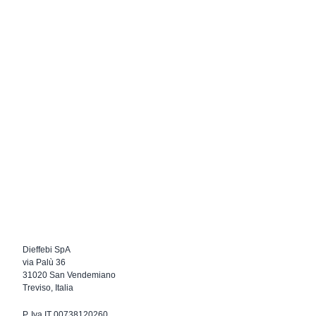
Dieffebi SpA
via Palù 36
31020 San Vendemiano
Treviso, Italia
P. Iva IT 00738120260