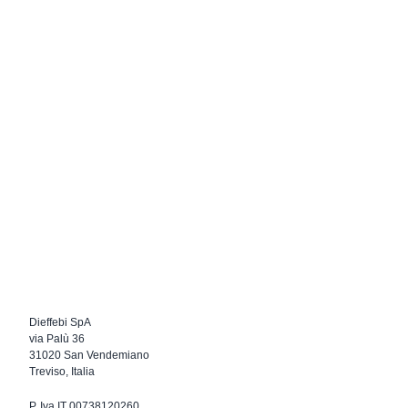
Dieffebi SpA
via Palù 36
31020 San Vendemiano
Treviso, Italia
P. Iva IT 00738120260