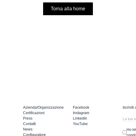
Torna alla home
Azienda/Organizzazione
Facebook
Iscriviti
Certificazioni
Instagram
Press
LinkedIn
Contatti
YouTube
News
Ho let
Configuratore
condi