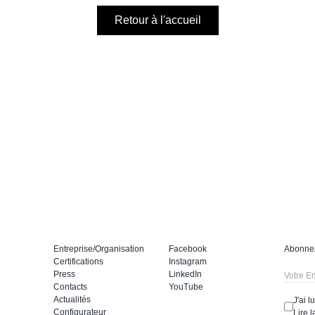
Retour à l'accueil
Entreprise/Organisation
Facebook
Abonnez
Certifications
Instagram
Press
LinkedIn
Contacts
YouTube
Actualités
J'ai 
Configurateur
Lire l