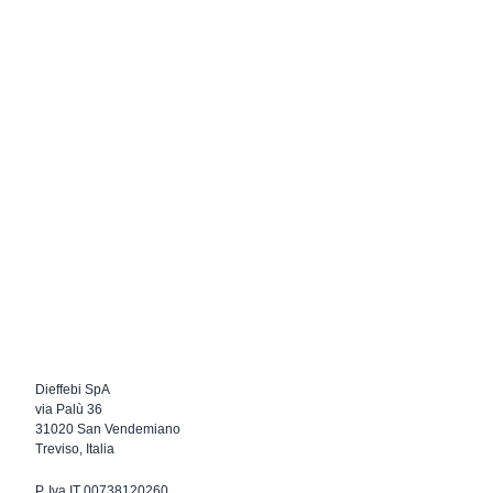
Dieffebi SpA
via Palù 36
31020 San Vendemiano
Treviso, Italia
P. Iva IT 00738120260